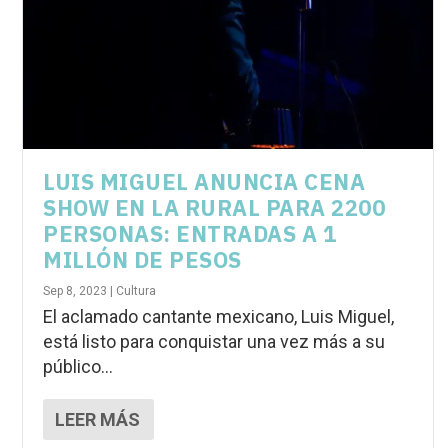
LUIS MIGUEL ANUNCIA CENA
SHOW EN LA RURAL PARA 2200
PERSONAS: ENTRADAS A 1
MILLÓN DE PESOS
Sep 8, 2023
|
Cultura
El aclamado cantante mexicano, Luis Miguel,
está listo para conquistar una vez más a su
público...
LEER MÁS