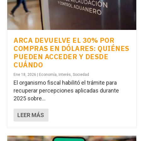
ARCA DEVUELVE EL 30% POR
COMPRAS EN DÓLARES: QUIÉNES
PUEDEN ACCEDER Y DESDE
CUÁNDO
Ene 18, 2026
|
Economía
,
Interés
,
Sociedad
El organismo fiscal habilitó el trámite para
recuperar percepciones aplicadas durante
2025 sobre...
LEER MÁS