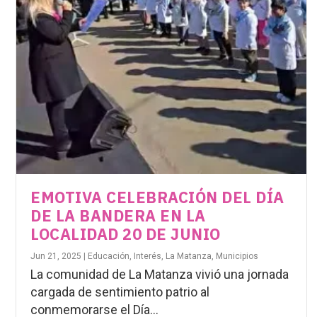
EMOTIVA CELEBRACIÓN DEL DÍA
DE LA BANDERA EN LA
LOCALIDAD 20 DE JUNIO
Jun 21, 2025
|
Educación
,
Interés
,
La Matanza
,
Municipios
La comunidad de La Matanza vivió una jornada
cargada de sentimiento patrio al
conmemorarse el Día...