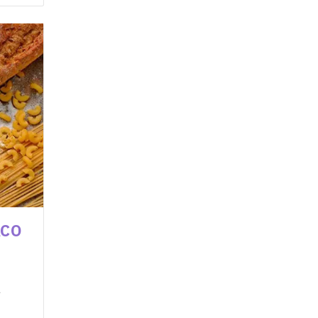
ACO
a