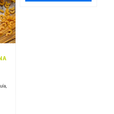
NA
uía,
.