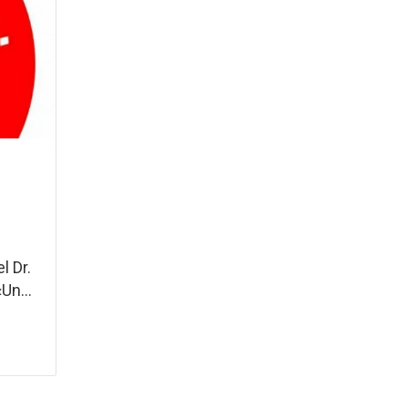
l Dr.
Un...