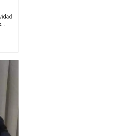
vidad
...