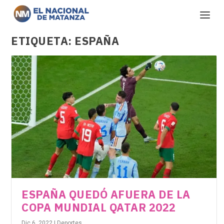
ETIQUETA:
ESPAÑA
ESPAÑA QUEDÓ AFUERA DE LA
COPA MUNDIAL QATAR 2022
Dic 6, 2022
|
Deportes