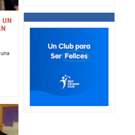
Ó UN
EN
 una