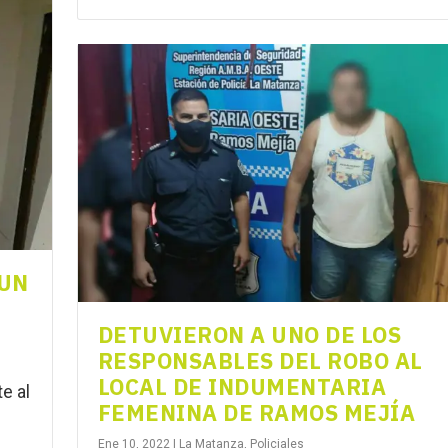
 UN
DETUVIERON A UNO DE LOS
RESPONSABLES DEL ROBO AL
LOCAL DE INDUMENTARIA
te al
FEMENINA DE RAMOS MEJÍA
Ene 10, 2022
|
La Matanza
,
Policiales