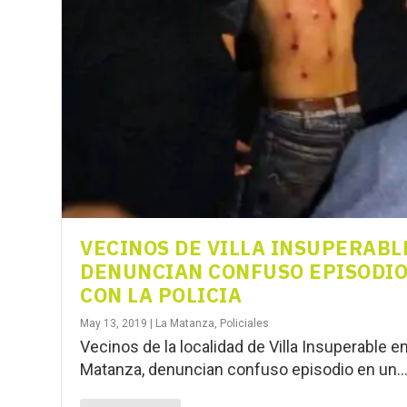
VECINOS DE VILLA INSUPERABL
DENUNCIAN CONFUSO EPISODI
CON LA POLICIA
May 13, 2019
|
La Matanza
,
Policiales
Vecinos de la localidad de Villa Insuperable e
Matanza, denuncian confuso episodio en un..