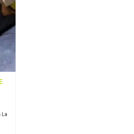
E
O
n La
.