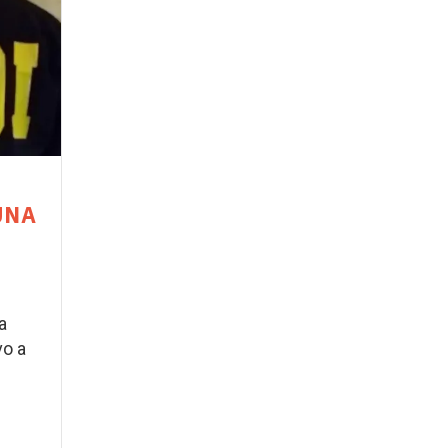
UNA
a
vo a