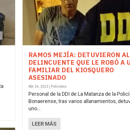
RAMOS MEJÍA: DETUVIERON AL
DELINCUENTE QUE LE ROBÓ A 
FAMILIAR DEL KIOSQUERO
ASESINADO
ta
Abr 26, 2022
|
Policiales
Personal de la DDI de La Matanza de la Policí
Bonaerense, tras varios allanamientos, detu
uno...
LEER MÁS