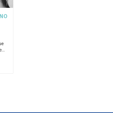
ONO
ue
...