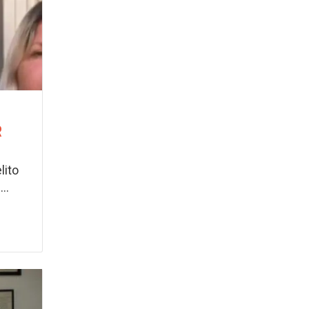
R
lito
..