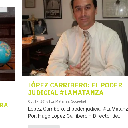
LÓPEZ CARRIBERO: EL PODER
JUDICIAL #LAMATANZA
Oct 17, 2016
|
La Matanza
,
Sociedad
ARA
López Carribero: El poder judicial #LaMatan
Por: Hugo Lopez Carribero – Director de...