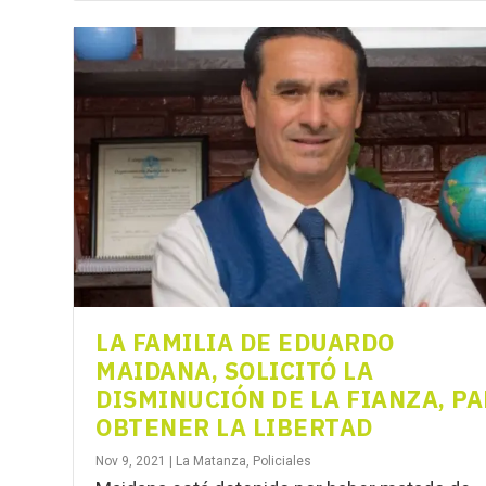
LA FAMILIA DE EDUARDO
MAIDANA, SOLICITÓ LA
DISMINUCIÓN DE LA FIANZA, P
OBTENER LA LIBERTAD
Nov 9, 2021
|
La Matanza
,
Policiales