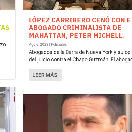
LÓPEZ CARRIBERO CENÓ CON E
TAS
ABOGADO CRIMINALISTA DE
MAHATTAN, PETER MICHELL.
izo
Ago 6, 2023
|
Policiales
Abogados de la Barra de Nueva York y su op
del juicio contra el Chapo Guzmán: El abogad
LEER MÁS