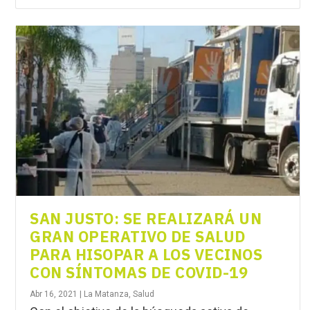
SAN JUSTO: SE REALIZARÁ UN
GRAN OPERATIVO DE SALUD
PARA HISOPAR A LOS VECINOS
CON SÍNTOMAS DE COVID-19
Abr 16, 2021
|
La Matanza
,
Salud