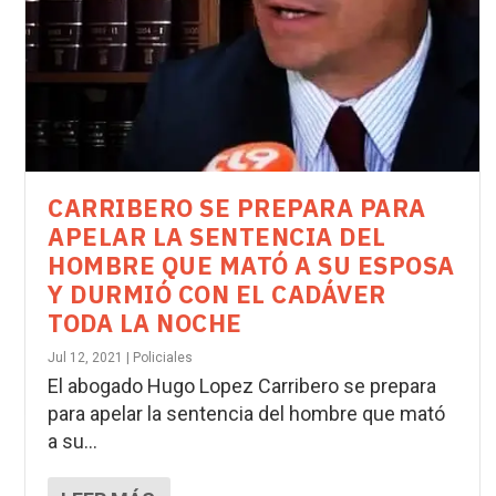
CARRIBERO SE PREPARA PARA
APELAR LA SENTENCIA DEL
HOMBRE QUE MATÓ A SU ESPOSA
Y DURMIÓ CON EL CADÁVER
TODA LA NOCHE
Jul 12, 2021
|
Policiales
El abogado Hugo Lopez Carribero se prepara
para apelar la sentencia del hombre que mató
a su...