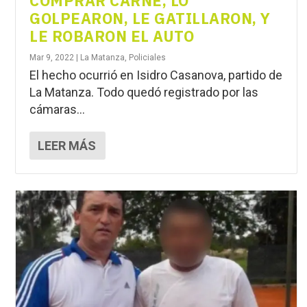
COMPRAR CARNE, LO
GOLPEARON, LE GATILLARON, Y
LE ROBARON EL AUTO
Mar 9, 2022
|
La Matanza
,
Policiales
El hecho ocurrió en Isidro Casanova, partido de
La Matanza. Todo quedó registrado por las
cámaras...
LEER MÁS