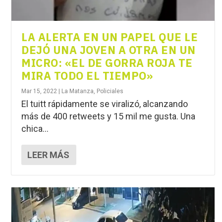
LA ALERTA EN UN PAPEL QUE LE
DEJÓ UNA JOVEN A OTRA EN UN
MICRO: «EL DE GORRA ROJA TE
MIRA TODO EL TIEMPO»
Mar 15, 2022
|
La Matanza
,
Policiales
El tuitt rápidamente se viralizó, alcanzando
más de 400 retweets y 15 mil me gusta. Una
chica...
LEER MÁS