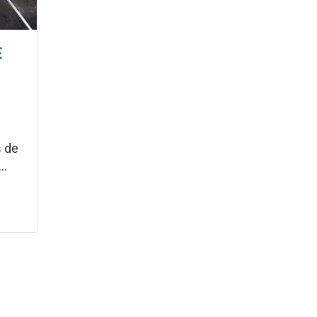
E
s de
..