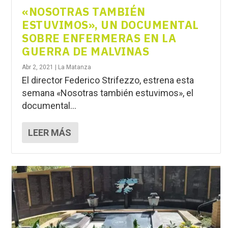
«NOSOTRAS TAMBIÉN
ESTUVIMOS», UN DOCUMENTAL
SOBRE ENFERMERAS EN LA
GUERRA DE MALVINAS
Abr 2, 2021
|
La Matanza
El director Federico Strifezzo, estrena esta
semana «Nosotras también estuvimos», el
documental...
LEER MÁS