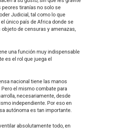
cen a su gusto, sin que les gravite
s peores tiranías no solo se
oder Judicial, tal como lo que
 el único país de Africa donde se
es objeto de censuras y amenazas,
tiene una función muy indispensable
e es el rol que juega el
rensa nacional tiene las manos
ón. Pero el mismo combate para
esarrolla, necesariamente, desde
odismo independiente. Por eso en
ensa autónoma es tan importante.
 ventilar absolutamente todo, en