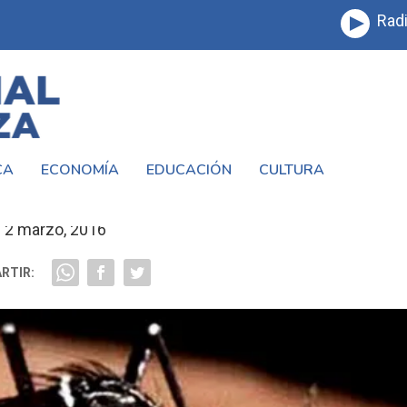
Radi
CA
ECONOMÍA
EDUCACIÓN
CULTURA
 ZONAS MAS AFECTADAS POR EL #DENGU
2 marzo, 2016
RTIR: