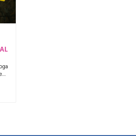
IAL
roga
...