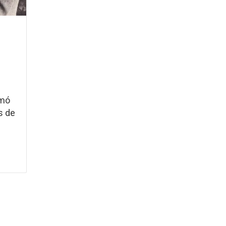
rmó
s de