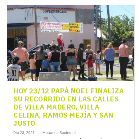
HOY 23/12 PAPÁ NOEL FINALIZA
SU RECORRIDO EN LAS CALLES
DE VILLA MADERO, VILLA
CELINA, RAMOS MEJÍA Y SAN
JUSTO
Dic 23, 2021
|
La Matanza
,
Sociedad