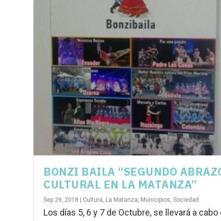
BONZI BAILA “SEGUNDO ABRAZ
CULTURAL EN LA MATANZA”
Sep 29, 2018
|
Cultura
,
La Matanza
,
Municipios
,
Sociedad
Los días 5, 6 y 7 de Octubre, se llevará a cabo