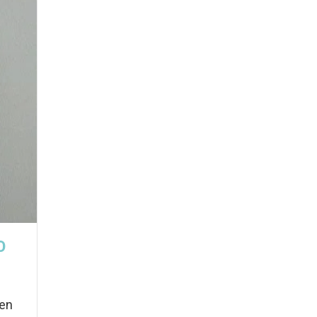
O
 en