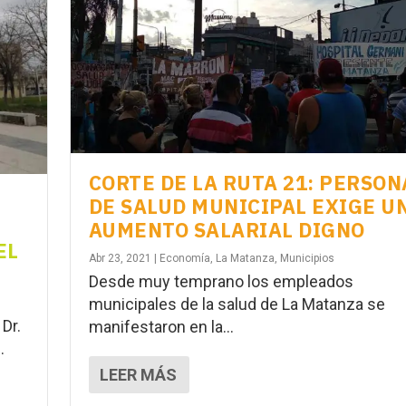
CORTE DE LA RUTA 21: PERSON
DE SALUD MUNICIPAL EXIGE U
AUMENTO SALARIAL DIGNO
EL
Abr 23, 2021
|
Economía
,
La Matanza
,
Municipios
Desde muy temprano los empleados
municipales de la salud de La Matanza se
 Dr.
manifestaron en la...
.
LEER MÁS