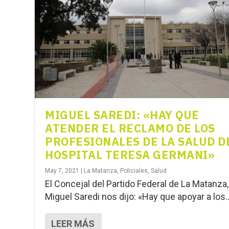
MIGUEL SAREDI: «HAY QUE
ATENDER EL RECLAMO DE LOS
PROFESIONALES DE LA SALUD D
HOSPITAL TERESA GERMANI»
May 7, 2021
|
La Matanza
,
Policiales
,
Salud
El Concejal del Partido Federal de La Matanza,
Miguel Saredi nos dijo: «Hay que apoyar a los..
LEER MÁS