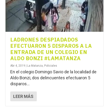
LADRONES DESPIADADOS
EFECTUARON 5 DISPAROS A LA
ENTRADA DE UN COLEGIO EN
ALDO BONZI #LAMATANZA
Abr 4, 2019
|
La Matanza
,
Policiales
En el colegio Domingo Savio de la localidad de
Aldo Bonzi, dos delincuentes efectuaron 5
disparos...
LEER MÁS