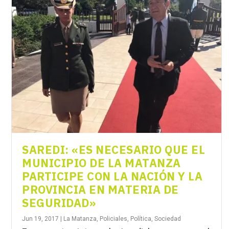
SAREDI: «ES NECESARIO QUE EL
MUNICIPIO DE LA MATANZA
PARTICIPE CON LA NACIÓN Y LA
PROVINCIA EN MATERIA DE
SEGURIDAD»
Jun 19, 2017
|
La Matanza
,
Policiales
,
Política
,
Sociedad