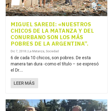
MIGUEL SAREDI: «NUESTROS
CHICOS DE LA MATANZA Y DEL
CONURBANO SON LOS MÁS
POBRES DE LA ARGENTINA”.
Dic 7, 2018
|
La Matanza
,
Sociedad
6 de cada 10 chicos, son pobres. De esta
manera tan dura -como el título – se expresó
el Dr....
LEER MÁS