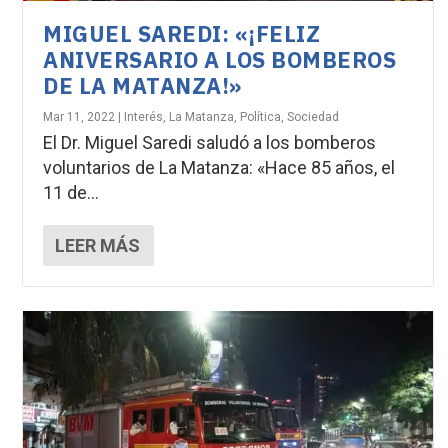
MIGUEL SAREDI: «¡FELIZ
ANIVERSARIO A LOS BOMBEROS
DE LA MATANZA!»
Mar 11, 2022
|
Interés
,
La Matanza
,
Política
,
Sociedad
El Dr. Miguel Saredi saludó a los bomberos
voluntarios de La Matanza: «Hace 85 años, el
11 de...
LEER MÁS