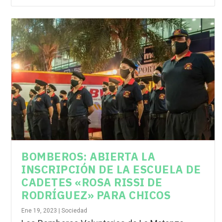
BOMBEROS: ABIERTA LA
INSCRIPCIÓN DE LA ESCUELA DE
CADETES «ROSA RISSI DE
RODRÍGUEZ» PARA CHICOS
Ene 19, 2023
|
Sociedad