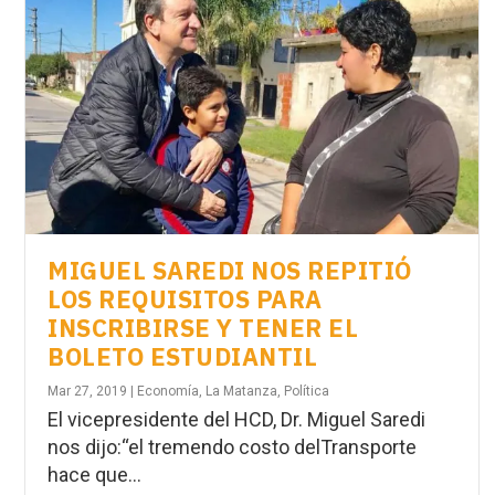
MIGUEL SAREDI NOS REPITIÓ
LOS REQUISITOS PARA
INSCRIBIRSE Y TENER EL
BOLETO ESTUDIANTIL
Mar 27, 2019
|
Economía
,
La Matanza
,
Política
El vicepresidente del HCD, Dr. Miguel Saredi
nos dijo:“el tremendo costo delTransporte
hace que...