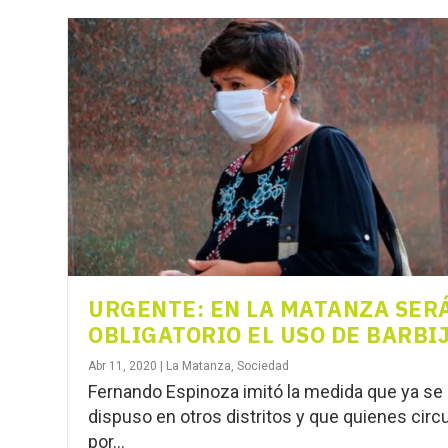
URGENTE: EN LA MATANZA SER
OBLIGATORIO EL USO DE BARBI
Abr 11, 2020
|
La Matanza
,
Sociedad
Fernando Espinoza imitó la medida que ya se
dispuso en otros distritos y que quienes circ
por...