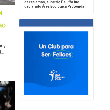
de reclamos, el barrio Peluffo fue
declarado Área Ecológica Protegida
N
GO
r y
...