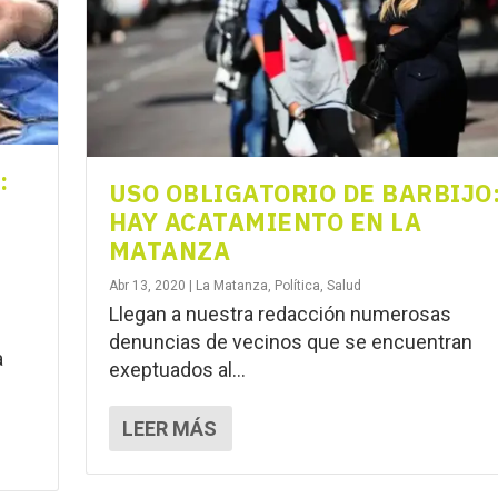
:
USO OBLIGATORIO DE BARBIJO
HAY ACATAMIENTO EN LA
MATANZA
Abr 13, 2020
|
La Matanza
,
Política
,
Salud
Llegan a nuestra redacción numerosas
denuncias de vecinos que se encuentran
a
exeptuados al...
LEER MÁS