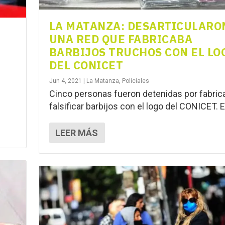
LA MATANZA: DESARTICULARO
UNA RED QUE FABRICABA
BARBIJOS TRUCHOS CON EL LO
DEL CONICET
Jun 4, 2021
|
La Matanza
,
Policiales
Cinco personas fueron detenidas por fabrica
falsificar barbijos con el logo del CONICET. El
LEER MÁS