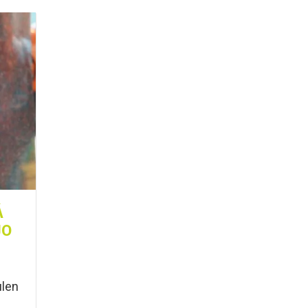
Á
JO
ulen