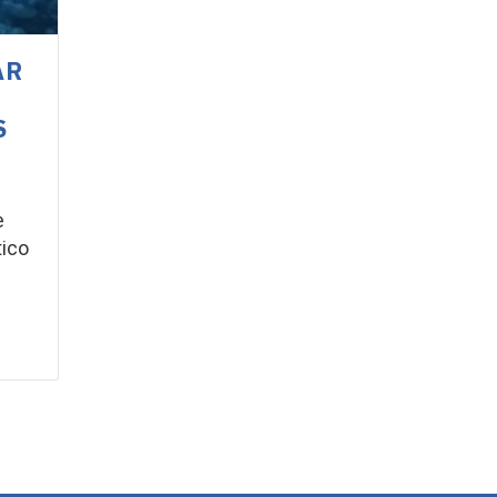
AR
S
e
tico