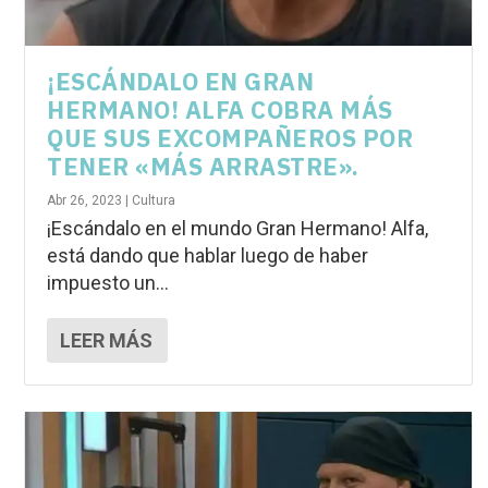
¡ESCÁNDALO EN GRAN
HERMANO! ALFA COBRA MÁS
QUE SUS EXCOMPAÑEROS POR
TENER «MÁS ARRASTRE».
Abr 26, 2023
|
Cultura
¡Escándalo en el mundo Gran Hermano! Alfa,
está dando que hablar luego de haber
impuesto un...
LEER MÁS