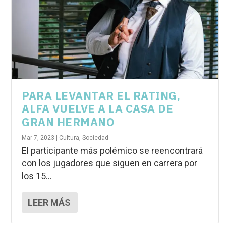
PARA LEVANTAR EL RATING,
ALFA VUELVE A LA CASA DE
GRAN HERMANO
Mar 7, 2023
|
Cultura
,
Sociedad
El participante más polémico se reencontrará
con los jugadores que siguen en carrera por
los 15...
LEER MÁS