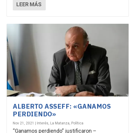
LEER MÁS
ALBERTO ASSEFF: «GANAMOS
PERDIENDO»
Nov 21, 2021
|
Interés
,
La Matanza
,
Política
“Ganamos perdiendo” justificaron –