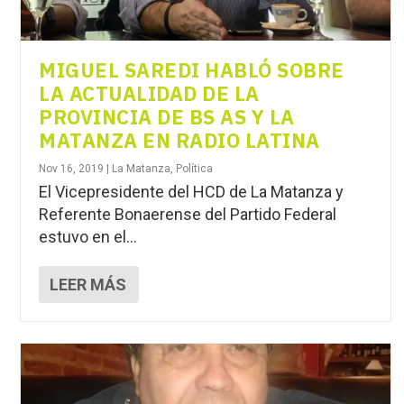
MIGUEL SAREDI HABLÓ SOBRE
LA ACTUALIDAD DE LA
PROVINCIA DE BS AS Y LA
MATANZA EN RADIO LATINA
Nov 16, 2019
|
La Matanza
,
Política
El Vicepresidente del HCD de La Matanza y
Referente Bonaerense del Partido Federal
estuvo en el...
LEER MÁS