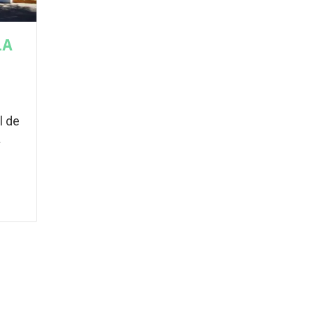
LA
l de
a