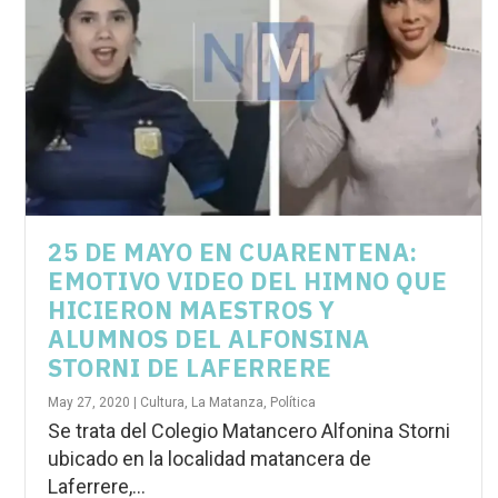
25 DE MAYO EN CUARENTENA:
EMOTIVO VIDEO DEL HIMNO QUE
HICIERON MAESTROS Y
ALUMNOS DEL ALFONSINA
STORNI DE LAFERRERE
May 27, 2020
|
Cultura
,
La Matanza
,
Política
Se trata del Colegio Matancero Alfonina Storni
ubicado en la localidad matancera de
Laferrere,...