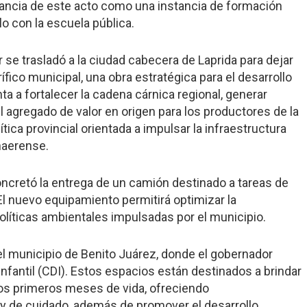
rtancia de este acto como una instancia de formación
lo con la escuela pública.
r se trasladó a la ciudad cabecera de Laprida para dejar
fico municipal, una obra estratégica para el desarrollo
ta a fortalecer la cadena cárnica regional, generar
agregado de valor en origen para los productores de la
tica provincial orientada a impulsar la infraestructura
naerense.
 concretó la entrega de un camión destinado a tareas de
 El nuevo equipamiento permitirá optimizar la
políticas ambientales impulsadas por el municipio.
 el municipio de Benito Juárez, donde el gobernador
nfantil (CDI). Estos espacios están destinados a brindar
 los primeros meses de vida, ofreciendo
y de cuidado, además de promover el desarrollo