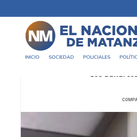
INICIO
SOCIEDAD
POLICIALES
POLÍTI
JUBILACIONES ANSES: CON U
LOS BENEFICI
COMPA