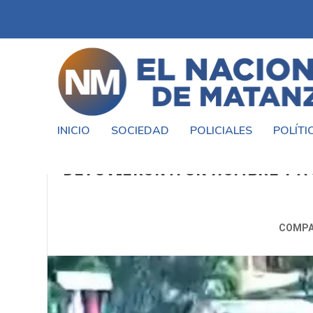
INICIO
SOCIEDAD
POLICIALES
POLÍTI
DESARTICULAN UNA RED 
DETUVIERON A UN HOMBRE Y A
COMPA