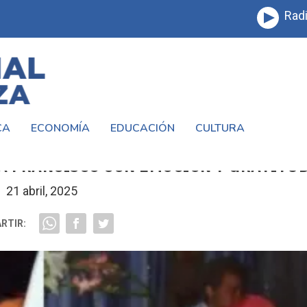
Radi
CA
ECONOMÍA
EDUCACIÓN
CULTURA
LAFERRERE: EL OBISPO JORGE TORRES
A FRANCISCO CON EMOCIÓN Y GRATITU
21 abril, 2025
RTIR: