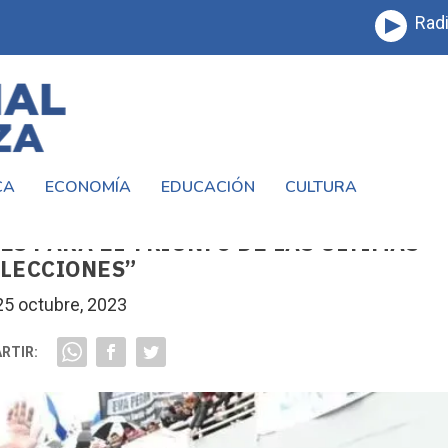
Radi
CA
ECONOMÍA
EDUCACIÓN
CULTURA
NZA Y FERNANDO ESPINOZA FUERON LOS
S PARA EL TRIUNFO DE LAS ÚLTIMAS
LECCIONES”
25 octubre, 2023
RTIR: