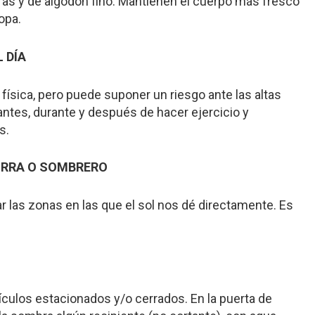
laras y de algodón fino. Mantienen el cuerpo más fresco
ropa.
 DÍA
d física, pero puede suponer un riesgo ante las altas
antes, durante y después de hacer ejercicio y
s.
ORRA O SOMBRERO
vitar las zonas en las que el sol nos dé directamente. Es
culos estacionados y/o cerrados. En la puerta de