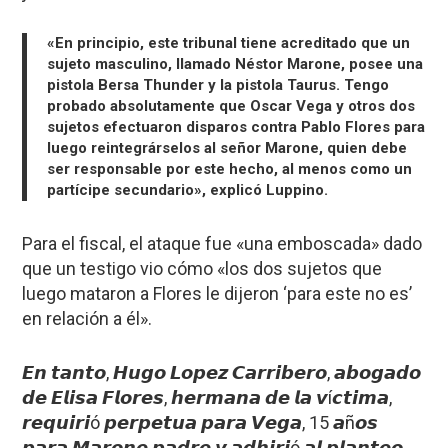
«En principio, este tribunal tiene acreditado que un
sujeto masculino, llamado Néstor Marone, posee una
pistola Bersa Thunder y la pistola Taurus. Tengo
probado absolutamente que Oscar Vega y otros dos
sujetos efectuaron disparos contra Pablo Flores para
luego reintegrárselos al señor Marone, quien debe
ser responsable por este hecho, al menos como un
partícipe secundario», explicó Luppino.
Para el fiscal, el ataque fue «una emboscada» dado
que un testigo vio cómo «los dos sujetos que
luego mataron a Flores le dijeron ‘para este no es’
en relación a él».
𝙀𝙣 𝙩𝙖𝙣𝙩𝙤, 𝙃𝙪𝙜𝙤 𝙇𝙤𝙥𝙚𝙯 𝘾𝙖𝙧𝙧𝙞𝙗𝙚𝙧𝙤, 𝙖𝙗𝙤𝙜𝙖𝙙𝙤
𝙙𝙚 𝙀𝙡𝙞𝙨𝙖 𝙁𝙡𝙤𝙧𝙚𝙨, 𝙝𝙚𝙧𝙢𝙖𝙣𝙖 𝙙𝙚 𝙡𝙖 𝙫í𝙘𝙩𝙞𝙢𝙖,
𝙧𝙚𝙦𝙪𝙞𝙧𝙞ó 𝙥𝙚𝙧𝙥𝙚𝙩𝙪𝙖 𝙥𝙖𝙧𝙖 𝙑𝙚𝙜𝙖, 15 𝙖ñ𝙤𝙨
𝙥𝙖𝙧𝙖 𝙈𝙖𝙧𝙤𝙣𝙚 𝙥𝙖𝙙𝙧𝙚 𝙮 𝙖𝙙𝙝𝙞𝙧𝙞ó 𝙖𝙡 𝙥𝙡𝙖𝙣𝙩𝙚𝙤