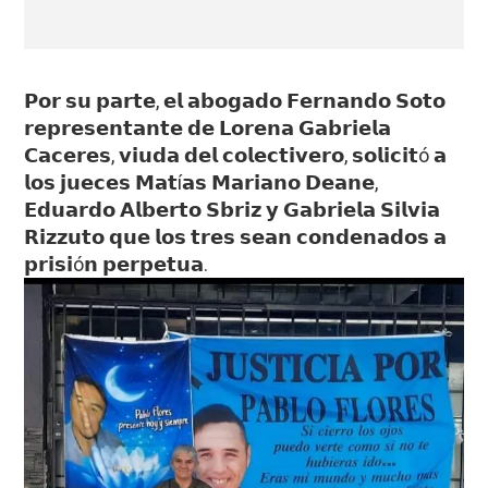
𝗣𝗼𝗿 𝘀𝘂 𝗽𝗮𝗿𝘁𝗲, 𝗲𝗹 𝗮𝗯𝗼𝗴𝗮𝗱𝗼 𝗙𝗲𝗿𝗻𝗮𝗻𝗱𝗼 𝗦𝗼𝘁𝗼
𝗿𝗲𝗽𝗿𝗲𝘀𝗲𝗻𝘁𝗮𝗻𝘁𝗲 𝗱𝗲 𝗟𝗼𝗿𝗲𝗻𝗮 𝗚𝗮𝗯𝗿𝗶𝗲𝗹𝗮
𝗖𝗮𝗰𝗲𝗿𝗲𝘀, 𝘃𝗶𝘂𝗱𝗮 𝗱𝗲𝗹 𝗰𝗼𝗹𝗲𝗰𝘁𝗶𝘃𝗲𝗿𝗼, 𝘀𝗼𝗹𝗶𝗰𝗶𝘁ó 𝗮
𝗹𝗼𝘀 𝗷𝘂𝗲𝗰𝗲𝘀 𝗠𝗮𝘁í𝗮𝘀 𝗠𝗮𝗿𝗶𝗮𝗻𝗼 𝗗𝗲𝗮𝗻𝗲,
𝗘𝗱𝘂𝗮𝗿𝗱𝗼 𝗔𝗹𝗯𝗲𝗿𝘁𝗼 𝗦𝗯𝗿𝗶𝘇 𝘆 𝗚𝗮𝗯𝗿𝗶𝗲𝗹𝗮 𝗦𝗶𝗹𝘃𝗶𝗮
𝗥𝗶𝘇𝘇𝘂𝘁𝗼 𝗾𝘂𝗲 𝗹𝗼𝘀 𝘁𝗿𝗲𝘀 𝘀𝗲𝗮𝗻 𝗰𝗼𝗻𝗱𝗲𝗻𝗮𝗱𝗼𝘀 𝗮
𝗽𝗿𝗶𝘀𝗶ó𝗻 𝗽𝗲𝗿𝗽𝗲𝘁𝘂𝗮.