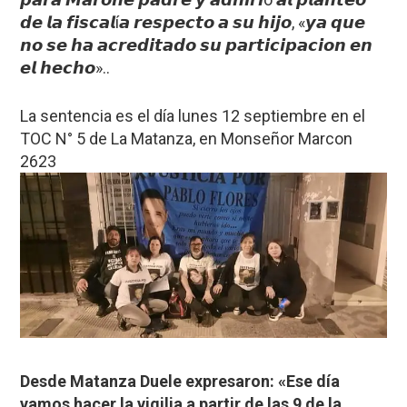
𝙙𝙚 𝙡𝙖 𝙛𝙞𝙨𝙘𝙖𝙡í𝙖 𝙧𝙚𝙨𝙥𝙚𝙘𝙩𝙤 𝙖 𝙨𝙪 𝙝𝙞𝙟𝙤, «𝙮𝙖 𝙦𝙪𝙚
𝙣𝙤 𝙨𝙚 𝙝𝙖 𝙖𝙘𝙧𝙚𝙙𝙞𝙩𝙖𝙙𝙤 𝙨𝙪 𝙥𝙖𝙧𝙩𝙞𝙘𝙞𝙥𝙖𝙘𝙞𝙤𝙣 𝙚𝙣
𝙚𝙡 𝙝𝙚𝙘𝙝𝙤»..
La sentencia es el día lunes 12 septiembre en el
TOC N° 5 de La Matanza, en Monseñor Marcon
2623
Desde Matanza Duele expresaron: «Ese día
vamos hacer la vigilia a partir de las 9 de la