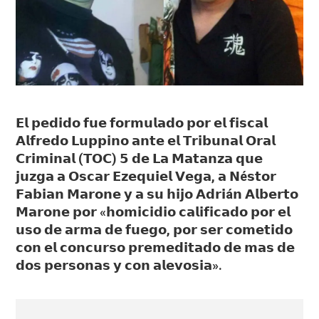
𝗘𝗹 𝗽𝗲𝗱𝗶𝗱𝗼 𝗳𝘂𝗲 𝗳𝗼𝗿𝗺𝘂𝗹𝗮𝗱𝗼 𝗽𝗼𝗿 𝗲𝗹 𝗳𝗶𝘀𝗰𝗮𝗹
𝗔𝗹𝗳𝗿𝗲𝗱𝗼 𝗟𝘂𝗽𝗽𝗶𝗻𝗼 𝗮𝗻𝘁𝗲 𝗲𝗹 𝗧𝗿𝗶𝗯𝘂𝗻𝗮𝗹 𝗢𝗿𝗮𝗹
𝗖𝗿𝗶𝗺𝗶𝗻𝗮𝗹 (𝗧𝗢𝗖) 𝟱 𝗱𝗲 𝗟𝗮 𝗠𝗮𝘁𝗮𝗻𝘇𝗮 𝗾𝘂𝗲
𝗷𝘂𝘇𝗴𝗮 𝗮 𝗢𝘀𝗰𝗮𝗿 𝗘𝘇𝗲𝗾𝘂𝗶𝗲𝗹 𝗩𝗲𝗴𝗮, 𝗮 𝗡é𝘀𝘁𝗼𝗿
𝗙𝗮𝗯𝗶𝗮𝗻 𝗠𝗮𝗿𝗼𝗻𝗲 𝘆 𝗮 𝘀𝘂 𝗵𝗶𝗷𝗼 𝗔𝗱𝗿𝗶á𝗻 𝗔𝗹𝗯𝗲𝗿𝘁𝗼
𝗠𝗮𝗿𝗼𝗻𝗲 𝗽𝗼𝗿 «𝗵𝗼𝗺𝗶𝗰𝗶𝗱𝗶𝗼 𝗰𝗮𝗹𝗶𝗳𝗶𝗰𝗮𝗱𝗼 𝗽𝗼𝗿 𝗲𝗹
𝘂𝘀𝗼 𝗱𝗲 𝗮𝗿𝗺𝗮 𝗱𝗲 𝗳𝘂𝗲𝗴𝗼, 𝗽𝗼𝗿 𝘀𝗲𝗿 𝗰𝗼𝗺𝗲𝘁𝗶𝗱𝗼
𝗰𝗼𝗻 𝗲𝗹 𝗰𝗼𝗻𝗰𝘂𝗿𝘀𝗼 𝗽𝗿𝗲𝗺𝗲𝗱𝗶𝘁𝗮𝗱𝗼 𝗱𝗲 𝗺𝗮𝘀 𝗱𝗲
𝗱𝗼𝘀 𝗽𝗲𝗿𝘀𝗼𝗻𝗮𝘀 𝘆 𝗰𝗼𝗻 𝗮𝗹𝗲𝘃𝗼𝘀𝗶𝗮».