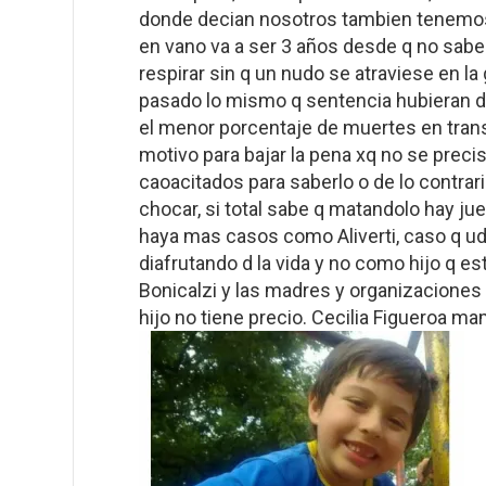
donde decian nosotros tambien tenemos h
en vano va a ser 3 años desde q no sabemo
respirar sin q un nudo se atraviese en la 
pasado lo mismo q sentencia hubieran da
el menor porcentaje de muertes en trans
motivo para bajar la pena xq no se preci
caoacitados para saberlo o de lo contrar
chocar, si total sabe q matandolo hay j
haya mas casos como Aliverti, caso q uds
diafrutando d la vida y no como hijo q est
Bonicalzi y las madres y organizaciones
hijo no tiene precio. Cecilia Figueroa m