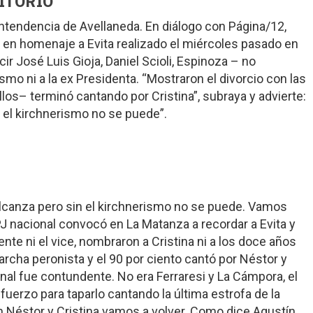
ITORIO
intendencia de Avellaneda. En diálogo con Página/12,
 en homenaje a Evita realizado el miércoles pasado en
r José Luis Gioja, Daniel Scioli, Espinoza – no
smo ni a la ex Presidenta. “Mostraron el divorcio con las
llos– terminó cantando por Cristina”, subraya y advierte:
 el kirchnerismo no se puede”.
alcanza pero sin el kirchnerismo no se puede. Vamos
J nacional convocó en La Matanza a recordar a Evita y
ente ni el vice, nombraron a Cristina ni a los doce años
marcha peronista y el 90 por ciento cantó por Néstor y
final fue contundente. No era Ferraresi y La Cámpora, el
sfuerzo para taparlo cantando la última estrofa de la
on Néstor y Cristina vamos a volver. Como dice Agustín