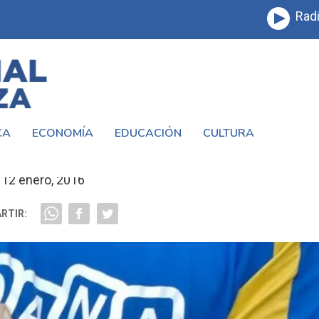
Radi
CA
ECONOMÍA
EDUCACIÓN
CULTURA
MPAÑÍA CON EL #CORAZÓN #LAMATANZ
12 enero, 2016
RTIR: