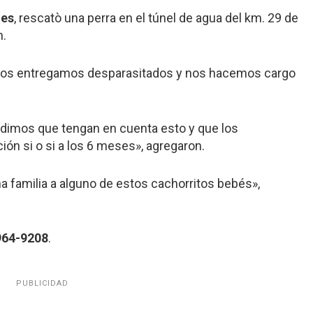
nes
, rescatò una perra en el túnel de agua del km. 29 de
n.
«Los entregamos desparasitados y nos hacemos cargo
edimos que tengan en cuenta esto y que los
n si o si a los 6 meses», agregaron.
una familia a alguno de estos cachorritos bebés»,
964-9208
.
PUBLICIDAD