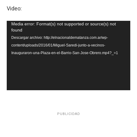
Video:
Reproductor
Media error: Format(s) not supported or source(s) not
found
de
Descargar archivo: http://elnacionaldematanza.com.ar/wp-
vídeo
content/uploads/2016/01/Miguel-Saredi-junto-a-vecinos-
Inauguraron-una-Plaza-en-el-Barrio-San-Jose-Obrero.mp4?_=1
PUBLICIDAD