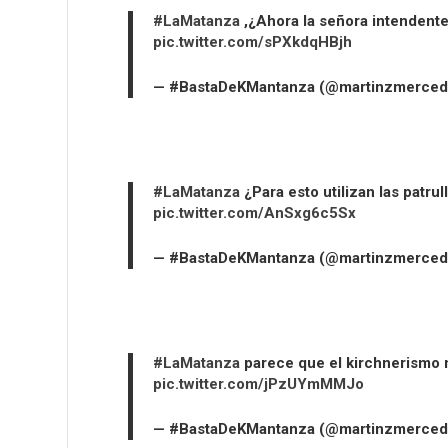
#LaMatanza
,¿Ahora la señora intendente
pic.twitter.com/sPXkdqHBjh
— #BastaDeKMantanza (@martinzmerce
#LaMatanza
¿Para esto utilizan las patru
pic.twitter.com/AnSxg6c5Sx
— #BastaDeKMantanza (@martinzmerce
#LaMatanza
parece que el kirchnerismo 
pic.twitter.com/jPzUYmMMJo
— #BastaDeKMantanza (@martinzmerce