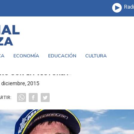
Radi
CA
ECONOMÍA
EDUCACIÓN
CULTURA
OVA SE PREPARA PARA EL REALLY DAKA
ÑO CON LA VICTORIA»
 diciembre, 2015
RTIR: