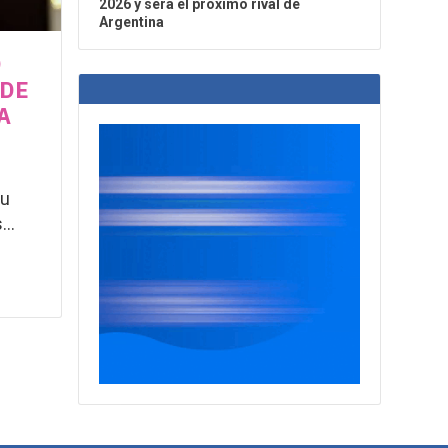
2026 y será el próximo rival de
Argentina
O
 DE
A
su
..