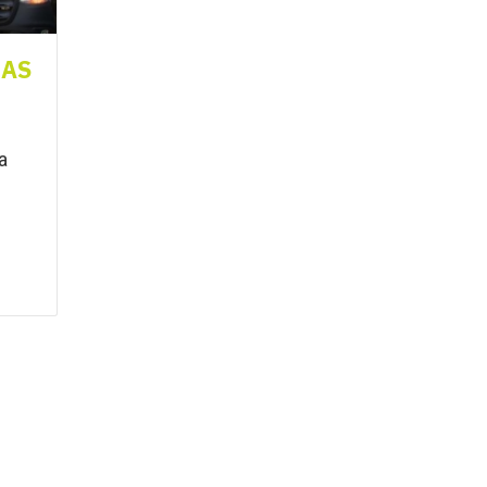
IAS
a