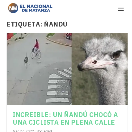
ETIQUETA:
ÑANDÚ
INCREIBLE: UN ÑANDÚ CHOCÓ A
UNA CICLISTA EN PLENA CALLE
Mar 27, 2022
|
Sociedad