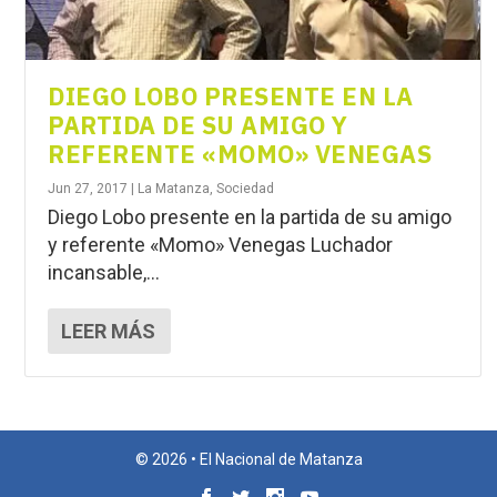
DIEGO LOBO PRESENTE EN LA
PARTIDA DE SU AMIGO Y
REFERENTE «MOMO» VENEGAS
Jun 27, 2017
|
La Matanza
,
Sociedad
Diego Lobo presente en la partida de su amigo
y referente «Momo» Venegas Luchador
incansable,...
LEER MÁS
© 2026 • El Nacional de Matanza