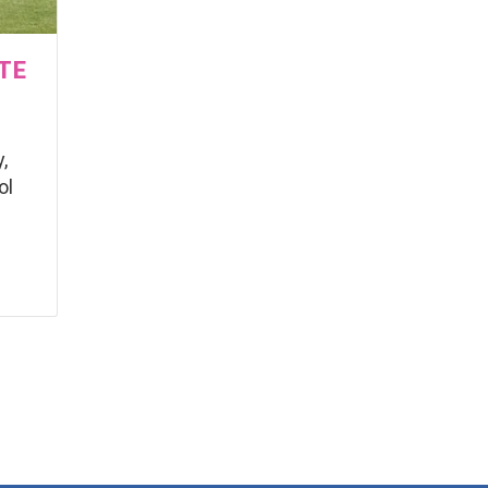
TE
,
ol