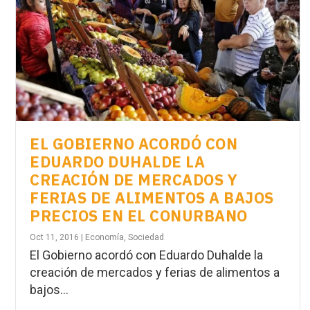
EL GOBIERNO ACORDÓ CON
EDUARDO DUHALDE LA
CREACIÓN DE MERCADOS Y
FERIAS DE ALIMENTOS A BAJOS
PRECIOS EN EL CONURBANO
Oct 11, 2016
|
Economía
,
Sociedad
El Gobierno acordó con Eduardo Duhalde la
creación de mercados y ferias de alimentos a
bajos...