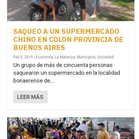
SAQUEO A UN SUPERMERCADO
CHINO EN COLON PROVINCIA DE
BUENOS AIRES
Feb 3, 2019
|
Economía
,
La Matanza
,
Municipios
,
Sociedad
Un grupo de más de cincuenta personas
saquearon un supermercado en la localidad
bonaerense de...
LEER MÁS